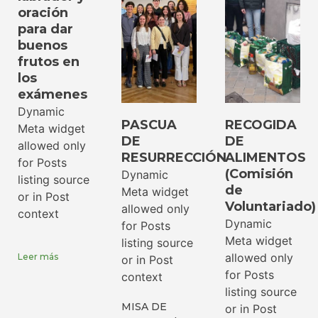
oración
para dar
buenos
frutos en
los
exámenes
Dynamic
PASCUA
RECOGIDA
Meta widget
DE
DE
allowed only
RESURRECCIÓN
ALIMENTOS
for Posts
(Comisión
Dynamic
listing source
de
Meta widget
or in Post
Voluntariado)
allowed only
context
Dynamic
for Posts
Meta widget
listing source
allowed only
Leer más
or in Post
for Posts
context
listing source
MISA DE
or in Post