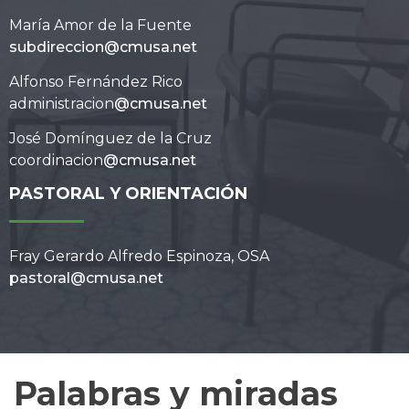
María Amor de la Fuente
subdireccion@cmusa.net
Alfonso Fernández Rico
administracion
@cmusa.net
José Domínguez de la Cruz
coordinacion
@cmusa.net
PASTORAL Y ORIENTACIÓN
Fray Gerardo Alfredo Espinoza, OSA
pastoral@cmusa.net
Palabras y miradas