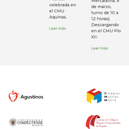
Mercadona, 9
celebrada en
de marzo,
el CMU
turno de 10 a
Aquinas,
12 horas).
Descargando
Leer más
en el CMU Pio
XII.
Leer más