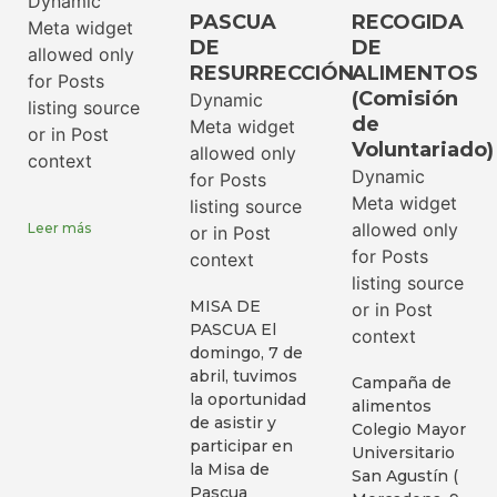
Dynamic
PASCUA
RECOGIDA
Meta widget
DE
DE
allowed only
RESURRECCIÓN
ALIMENTOS
for Posts
(Comisión
Dynamic
listing source
de
Meta widget
or in Post
Voluntariado)
allowed only
context
Dynamic
for Posts
Meta widget
listing source
allowed only
Leer más
or in Post
for Posts
context
listing source
MISA DE
or in Post
PASCUA El
context
domingo, 7 de
abril, tuvimos
Campaña de
la oportunidad
alimentos
de asistir y
Colegio Mayor
participar en
Universitario
la Misa de
San Agustín (
Pascua